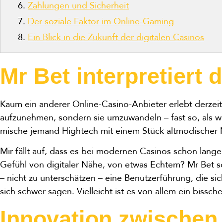
Zahlungen und Sicherheit
Der soziale Faktor im Online-Gaming
Ein Blick in die Zukunft der digitalen Casinos
Mr Bet interpretiert
Kaum ein anderer Online-Casino-Anbieter erlebt derzeit
aufzunehmen, sondern sie umzuwandeln – fast so, als wü
mische jemand Hightech mit einem Stück altmodischer N
Mir fällt auf, dass es bei modernen Casinos schon lang
Gefühl von digitaler Nähe, von etwas Echtem? Mr Bet sch
– nicht zu unterschätzen – eine Benutzerführung, die sich
sich schwer sagen. Vielleicht ist es von allem ein bissch
Innovation zwischen