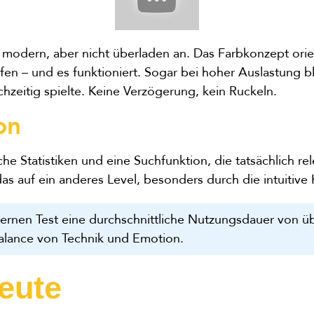
 modern, aber nicht überladen an. Das Farbkonzept orien
fen – und es funktioniert. Sogar bei hoher Auslastung bl
hzeitig spielte. Keine Verzögerung, kein Ruckeln.
on
he Statistiken und eine Suchfunktion, die tatsächlich rele
as auf ein anderes Level, besonders durch die intuitive
ternen Test eine durchschnittliche Nutzungsdauer von ü
alance von Technik und Emotion.
eute