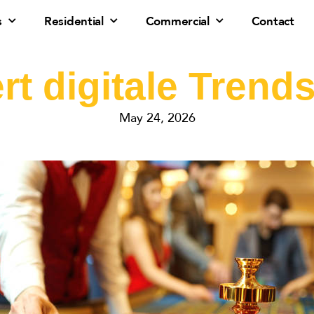
s
Residential
Commercial
Contact
ert digitale Tren
May 24, 2026