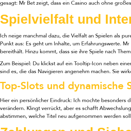
gesagt: Mr Bet zeigt, dass ein Casino auch ohne groß
Spielvielfalt und Inte
Ich neige manchmal dazu, die Vielfalt an Spielen als pu
Punkt aus: Es geht um Inhalte, um Erfahrungswerte. Mr 
bereithält. Hinzu kommt, dass sie ihre Spiele nach Them
Zum Beispiel: Du klickst auf ein Tooltip-Icon neben eine
sind es, die das Navigieren angenehm machen. Sie wirk
Top-Slots und dynamische 
Hier ein persönlicher Eindruck: Ich mochte besonders 
verändern. Klingt verrückt, aber es schafft Abwechslun
abstimmen, welche Titel neu aufgenommen werden soll