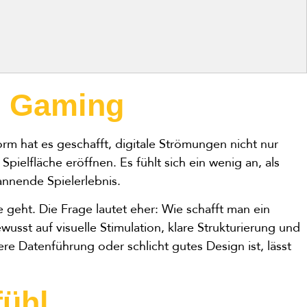
im Gaming
form hat es geschafft, digitale Strömungen nicht nur
elfläche eröffnen. Es fühlt sich ein wenig an, als
annende Spielerlebnis.
 geht. Die Frage lautet eher: Wie schafft man ein
sst auf visuelle Stimulation, klare Strukturierung und
vere Datenführung oder schlicht gutes Design ist, lässt
fühl