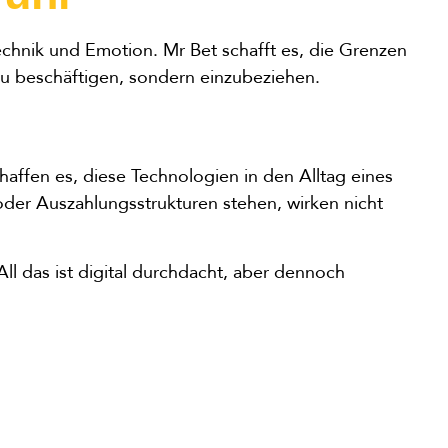
Technik und Emotion. Mr Bet schafft es, die Grenzen
zu beschäftigen, sondern einzubeziehen.
schaffen es, diese Technologien in den Alltag eines
oder Auszahlungsstrukturen stehen, wirken nicht
l das ist digital durchdacht, aber dennoch