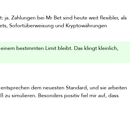
ja. Zahlungen bei Mr Bet sind heute weit flexibler, als
llets, Sofortüberweisung und Kryptowährungen
inem bestimmten Limit bleibt. Das klingt kleinlich,
ate entsprechen dem neuesten Standard, und sie arbeiten
zu simulieren. Besonders positiv fiel mir auf, dass