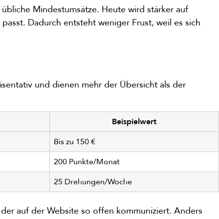
, übliche Mindestumsätze. Heute wird stärker auf
passt. Dadurch entsteht weniger Frust, weil es sich
räsentativ und dienen mehr der Übersicht als der
Beispielwert
Bis zu 150 €
200 Punkte/Monat
25 Drehungen/Woche
t, der auf der Website so offen kommuniziert. Anders