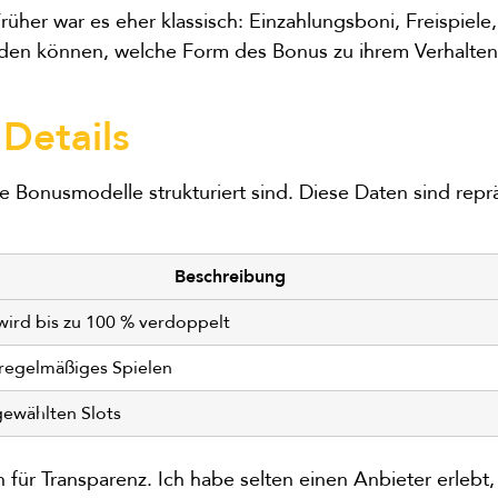
üher war es eher klassisch: Einzahlungsboni, Freispiele
heiden können, welche Form des Bonus zu ihrem Verhalten 
Details
ne Bonusmodelle strukturiert sind. Diese Daten sind rep
Beschreibung
wird bis zu 100 % verdoppelt
regelmäßiges Spielen
gewählten Slots
n für Transparenz. Ich habe selten einen Anbieter erleb