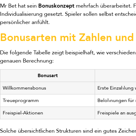
Mr Bet hat sein
Bonuskonzept
mehrfach überarbeitet. Fr
Individualisierung gesetzt. Spieler sollen selbst entsc
persönlicher anfühlt.
Bonusarten mit Zahlen und 
Die folgende Tabelle zeigt beispielhaft, wie verschiede
genauen Berechnung:
Bonusart
Willkommensbonus
Erste Einzahlung 
Treueprogramm
Belohnungen für 
Freispiel-Aktionen
Freispiele an aus
Solche übersichtlichen Strukturen sind ein gutes Zeiche