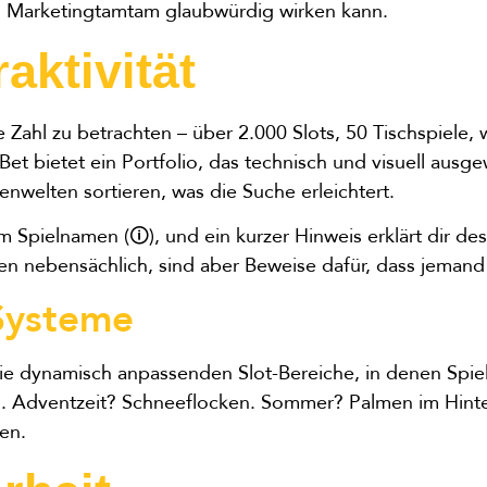
es Marketingtamtam glaubwürdig wirken kann.
raktivität
re Zahl zu betrachten – über 2.000 Slots, 50 Tischspiele
Bet bietet ein Portfolio, das technisch und visuell aus
enwelten sortieren, was die Suche erleichtert.
m Spielnamen (🛈), und ein kurzer Hinweis erklärt dir des
en nebensächlich, sind aber Beweise dafür, dass jemand
Systeme
die dynamisch anpassenden Slot-Bereiche, in denen Spie
g. Adventzeit? Schneeflocken. Sommer? Palmen im Hinter
en.