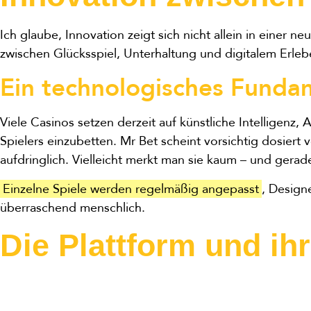
Ich glaube, Innovation zeigt sich nicht allein in einer
zwischen Glücksspiel, Unterhaltung und digitalem Erleb
Ein technologisches Funda
Viele Casinos setzen derzeit auf künstliche Intelligenz, 
Spielers einzubetten. Mr Bet scheint vorsichtig dosier
aufdringlich. Vielleicht merkt man sie kaum – und gera
Einzelne Spiele werden regelmäßig angepasst
, Design
überraschend menschlich.
Die Plattform und ih