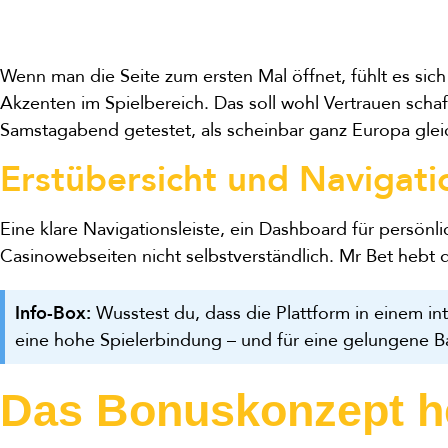
Wenn man die Seite zum ersten Mal öffnet, fühlt es sich
Akzenten im Spielbereich. Das soll wohl Vertrauen schaf
Samstagabend getestet, als scheinbar ganz Europa gleic
Erstübersicht und Navigati
Eine klare Navigationsleiste, ein Dashboard für persönlic
Casinowebseiten nicht selbstverständlich. Mr Bet hebt d
Info-Box:
Wusstest du, dass die Plattform in einem in
eine hohe Spielerbindung – und für eine gelungene B
Das Bonuskonzept h