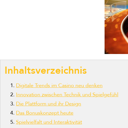
Inhaltsverzeichnis
Digitale Trends im Casino neu denken
Innovation zwischen Technik und Spielgefühl
Die Plattform und ihr Design
Das Bonuskonzept heute
Spielvielfalt und Interaktivität