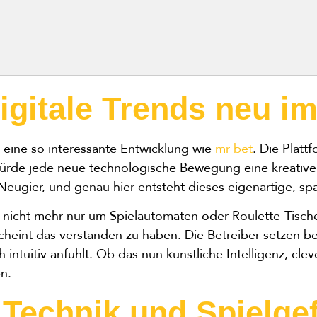
 digitale Trends neu 
 eine so interessante Entwicklung wie
mr bet
. Die Platt
rde jede neue technologische Bewegung eine kreative Spi
eugier, und genau hier entsteht dieses eigenartige, sp
e nicht mehr nur um Spielautomaten oder Roulette-Tische
eint das verstanden zu haben. Die Betreiber setzen bewu
 intuitiv anfühlt. Ob das nun künstliche Intelligenz, cle
en.
 Technik und Spielge